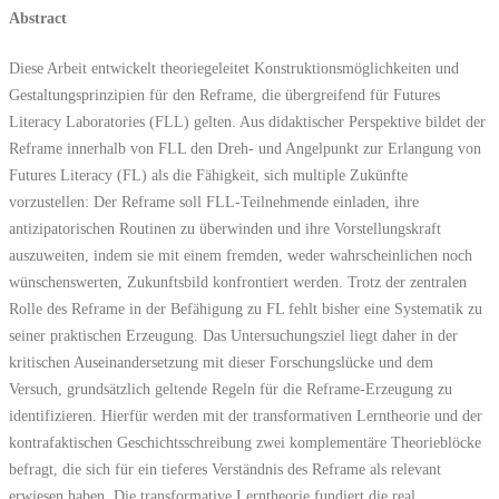
Abstract
Diese Arbeit entwickelt theoriegeleitet Konstruktionsmöglichkeiten und
Gestaltungsprinzipien für den Reframe, die übergreifend für Futures
Literacy Laboratories (FLL) gelten. Aus didaktischer Perspektive bildet der
Reframe innerhalb von FLL den Dreh- und Angelpunkt zur Erlangung von
Futures Literacy (FL) als die Fähigkeit, sich multiple Zukünfte
vorzustellen: Der Reframe soll FLL-Teilnehmende einladen, ihre
antizipatorischen Routinen zu überwinden und ihre Vorstellungskraft
auszuweiten, indem sie mit einem fremden, weder wahrscheinlichen noch
wünschenswerten, Zukunftsbild konfrontiert werden. Trotz der zentralen
Rolle des Reframe in der Befähigung zu FL fehlt bisher eine Systematik zu
seiner praktischen Erzeugung. Das Untersuchungsziel liegt daher in der
kritischen Auseinandersetzung mit dieser Forschungslücke und dem
Versuch, grundsätzlich geltende Regeln für die Reframe-Erzeugung zu
identifizieren. Hierfür werden mit der transformativen Lerntheorie und der
kontrafaktischen Geschichtsschreibung zwei komplementäre Theorieblöcke
befragt, die sich für ein tieferes Verständnis des Reframe als relevant
erwiesen haben. Die transformative Lerntheorie fundiert die real