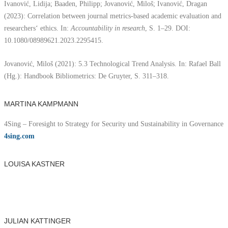
Ivanović, Lidija; Baaden, Philipp; Jovanović, Miloš; Ivanović, Dragan
(2023): Correlation between journal metrics-based academic evaluation and
researchers‘ ethics. In:
Accountability in research
, S. 1–29. DOI:
10.1080/08989621.2023.2295415.
Jovanović, Miloš (2021): 5.3 Technological Trend Analysis. In: Rafael Ball
(Hg.): Handbook Bibliometrics: De Gruyter, S. 311–318.
MARTINA KAMPMANN
4Sing – Foresight to Strategy for Security und Sustainability in Governance
4sing.com
LOUISA KASTNER
JULIAN KATTINGER