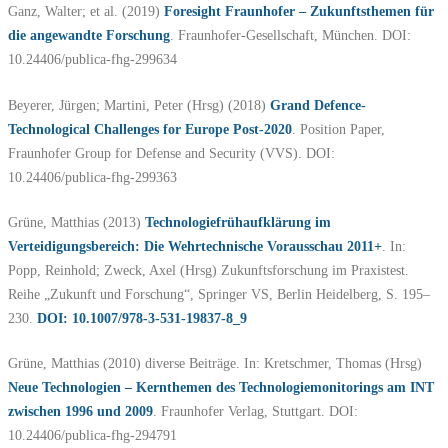
Ganz, Walter; et al. (2019)
Foresight Fraunhofer – Zukunftsthemen für
die angewandte Forschung
. Fraunhofer-Gesellschaft, München. DOI:
10.24406/publica-fhg-299634
Beyerer, Jürgen; Martini, Peter (Hrsg) (2018)
Grand Defence-
Technological Challenges for Europe Post-2020
. Position Paper,
Fraunhofer Group for Defense and Security (VVS). DOI:
10.24406/publica-fhg-299363
Grüne, Matthias (2013)
Technologiefrühaufklärung im
Verteidigungsbereich: Die Wehrtechnische Vorausschau 2011+
. In:
Popp, Reinhold; Zweck, Axel (Hrsg) Zukunftsforschung im Praxistest.
Reihe „Zukunft und Forschung“, Springer VS, Berlin Heidelberg, S. 195–
230.
DOI: 10.1007/978-3-531-19837-8_9
Grüne, Matthias (2010) diverse Beiträge. In: Kretschmer, Thomas (Hrsg)
Neue Technologien – Kernthemen des Technologiemonitorings am INT
zwischen 1996 und 2009
. Fraunhofer Verlag, Stuttgart. DOI:
10.24406/publica-fhg-294791