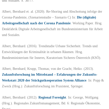
und Soziales. S. 36-77.
Albert, Bernhard et. al. (2020). Re-Shoring und Abschottung infolge der
Corona-Pandemie, (Szenarienstudie – Szenario C) In:
Die (digitale)
Arbeitsgesellschaft nach der Corona Pandemie
. Working Paper. Hrsg.
Denkfabrik Digitale Arbeitsgesellschaft im Bundesministerium für Arbeit
und Soziales.
Albert, Bernhard. (2016). Trendstudie Urbane Sicherheit. Trends und
Entwicklungen der Kriminalität in urbanen Räumen. Hrsg.
Bundesministerium für Inneres, Kuratorium Sicheres Österreich (KSÖ).
Albert, Bernhard; Krupp, Thomas; von der Gracht, Heiko. (2013).
Zukunftsforschung im Mittelstand – Erfahrungen der Zukunfts-
Werkstatt 2020 der Stückgutkooperation System Alliance
. In: Popp &
Zweck (Hrsg.): Zukunftsforschung im Praxistest, Springer.
Albert, Bernhard. (2012).
Regional Foresight
. In: George, Wolfgang
(Hrsg.). Regionales Zukunftsmanagement, Bd. 6: Regionale Ökonomie,
Dustri.