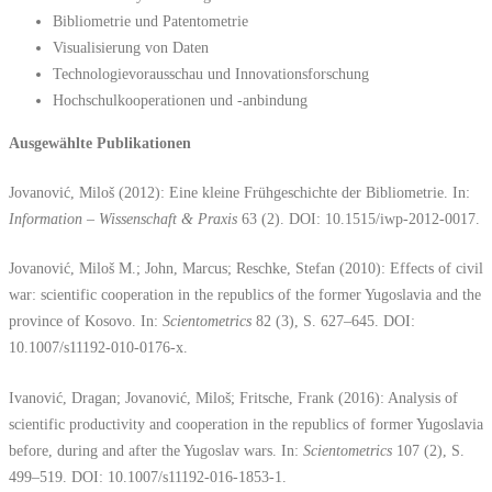
Bibliometrie und Patentometrie
Visualisierung von Daten
Technologievorausschau und Innovationsforschung
Hochschulkooperationen und -anbindung
Ausgewählte Publikationen
Jovanović, Miloš (2012): Eine kleine Frühgeschichte der Bibliometrie. In:
Information – Wissenschaft & Praxis
63 (2). DOI: 10.1515/iwp-2012-0017.
Jovanović, Miloš M.; John, Marcus; Reschke, Stefan (2010): Effects of civil
war: scientific cooperation in the republics of the former Yugoslavia and the
province of Kosovo. In:
Scientometrics
82 (3), S. 627–645. DOI:
10.1007/s11192-010-0176-x.
Ivanović, Dragan; Jovanović, Miloš; Fritsche, Frank (2016): Analysis of
scientific productivity and cooperation in the republics of former Yugoslavia
before, during and after the Yugoslav wars. In:
Scientometrics
107 (2), S.
499–519. DOI: 10.1007/s11192-016-1853-1.