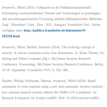
Jovanović, Miloš (2011): Fußspuren in der Publikationslandschaft.
Einordnung wissenschaftlicher Themen und Technologien in grundlagen-
und anwendungsorientierte Forschung mithilfe bibliometrischer Methoden.
Zugl.: Düsseldorf, Univ., Diss., 2011. Stuttgart: Fraunhofer-Verl. Online
verfügbar unter
http://publica.fraunhofer.de/dokumente/N-
183358.html
.
Jovanovic, Milos; Burbiel, Joachim (2014): The evolving concept of
security. A critical evaluation across four dimensions. In: Klaus Thoma, Ivo
Häring und Tobias Leismann (Hg.): 9th Future Security Research
Conference. Proceedings. 9th Future Security Research Conference. Berlin,
16-18. September. Fraunhofer VVS, S. 502–506.
Baaden, Philipp; Hollmann, Vanessa; Jovanović, Miloš (2024): Rapid
assessment of crisis response using a new semi-automatic iterative method—
how national research systems address the SARS-CoV-2 pandemic. In:
Research Evaluation
34, Artikel rvaf005. DOI: 10.1093/reseval/rvaf005.